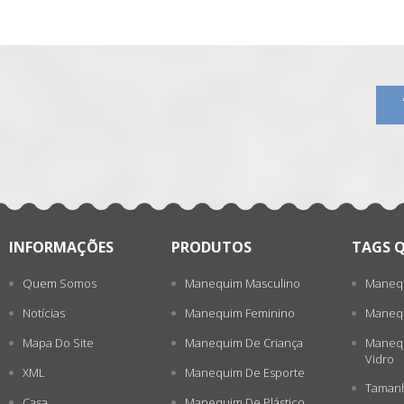
一
张
INFORMAÇÕES
PRODUTOS
TAGS 
Quem Somos
Manequim Masculino
Manequ
Notícias
Manequim Feminino
Manequ
Mapa Do Site
Manequim De Criança
Manequ
Vidro
XML
Manequim De Esporte
Tamanh
Casa
Manequim De Plástico