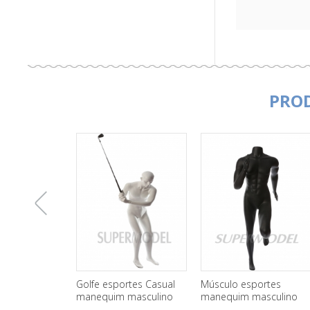
PRO
上
Músculo esportes
Fábrica por atacado do
manequim masculino
basquete masculino
para venda
manequins