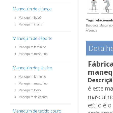
Manequim de criança
Manequim bebê
Tags relacionada
Manequim infantil
Basquete Masculin
À Venda
Manequim de esporte
Detalh
Manequim feminino
Manequim masculino
Fábric
Manequim de plástico
maneq
Manequim feminino
Descriçã
Manequim masculino
é este ma
Manequim torso
masculino
Manequim de criança
estilo é 
Manequim de tecido couro