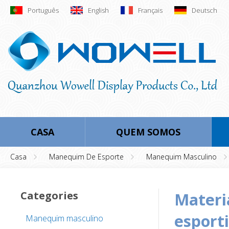
Português
English
Français
Deutsch
CASA
QUEM SOMOS
Casa
Manequim De Esporte
Manequim Masculino
Categories
material de fibra de vidro de manequins de
esport
Manequim masculino