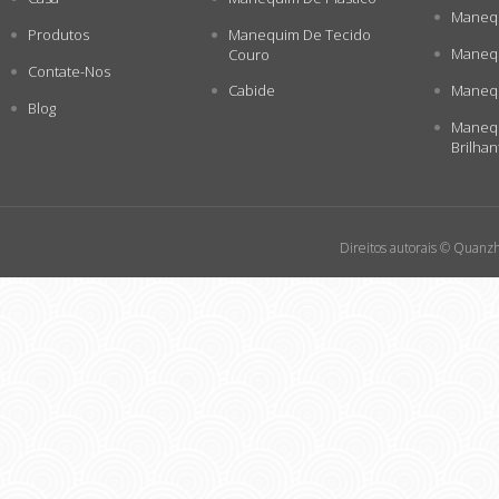
Manequ
Produtos
Manequim De Tecido
Manequ
Couro
Contate-Nos
Cabide
Manequ
Blog
Manequ
Brilhan
Direitos autorais © Quanzh