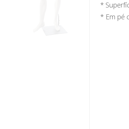
* Superfí
* Em pé 