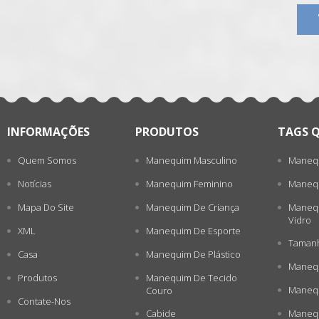
张
INFORMAÇÕES
PRODUTOS
TAGS 
Quem Somos
Manequim Masculino
Manequ
Notícias
Manequim Feminino
Manequ
Mapa Do Site
Manequim De Criança
Manequ
Vidro
XML
Manequim De Esporte
Tamanh
Casa
Manequim De Plástico
Manequ
Produtos
Manequim De Tecido
Manequ
Couro
Contate-Nos
Cabide
Manequ