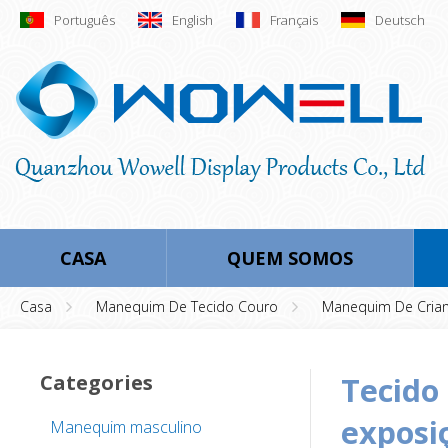
Português
English
Français
Deutsch
CASA
QUEM SOMOS
Casa
Manequim De Tecido Couro
Manequim De Cria
Categories
tecido coberto crianças manequim para
exposi
Manequim masculino