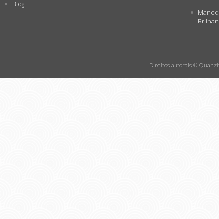
Blog
Manequ
Brilhan
Direitos autorais © Quanzh