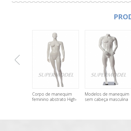
PRO
上
Corpo de manequim
Modelos de manequim
Cinza d
feminino abstrato High-
sem cabeça masculina
corpo i
End personalizado de
branca à venda
manequ
一
fibra de vidro