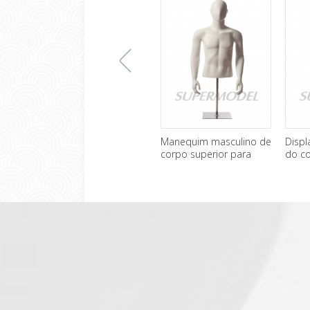
上
Manequim masculino de
Displ
corpo superior para
do c
venda
mascu
一
张