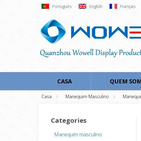
Português
English
Français
CASA
QUEM SO
Casa
Manequim Masculino
Manequi
Categories
Manequim masculino