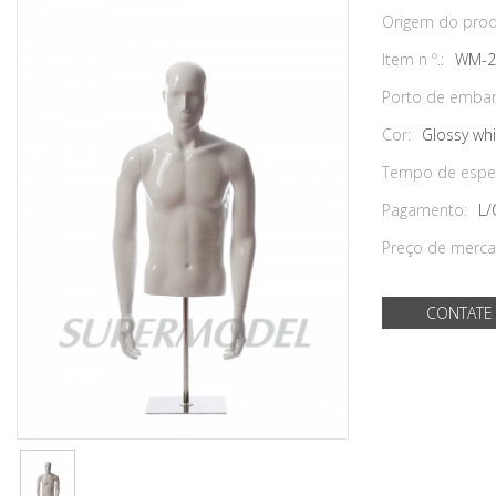
Origem do prod
Item n º.:
WM-2
Porto de embar
Cor:
Glossy whi
Tempo de espe
Pagamento:
L/
Preço de merca
CONTATE