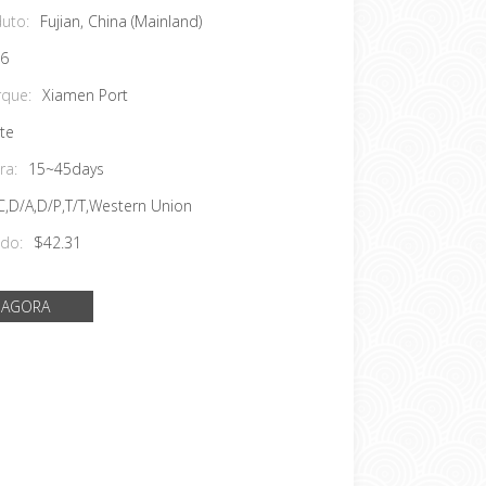
uto:
Fujian, China (Mainland)
6
que:
Xiamen Port
te
ra:
15~45days
C,D/A,D/P,T/T,Western Union
do:
$42.31
 AGORA