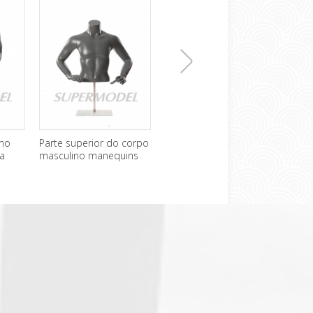
下
no
Parte superior do corpo
Usado masculino
Mane
ra
masculino manequins
manequins corpo
flexí
sem cabeça de usado
superior para venda
一
para venda
张