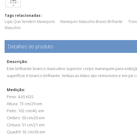
Tags relacionadas :
Lojas Que Vendem Manequins
Manequim Masculino Branco Brilhante
Tron
Masculino
Detalhes do produto
Descrição:
Este brilhante branco masculino superior corpo manequim para exibição
superfície é branco brilhante. Ambas as mãos são removíveis e em pé 
Medição:
Peso: 4,65 KGS
Altura: 73 cm/29 em
Peito: 102 cm/40, em
Ombro: 50 cm/20 em
Cintura: 51 cm/21 em
Quadril: 92 cm/36 em