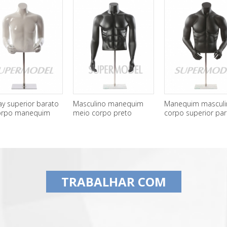
ay superior barato
Masculino manequim
Manequim masculi
orpo manequim
meio corpo preto
corpo superior pa
lino para venda
lustroso para exibição
venda
TRABALHAR COM