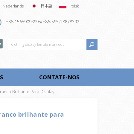
日本語
Nederlands
Polski
+86-15659093995/+86-595-28878392
S
CONTATE-NOS
anco Brilhante Para Display