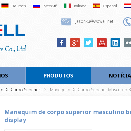
Deutsch
Русский
Italiano
Español
jasonxu@wowell.net
MOS
PRODUTOS
NOTÍCIA
m De Corpo Superior
Manequim De Corpo Superior Masculino Br
manequim de corpo superior masculino branco brilhante para
display