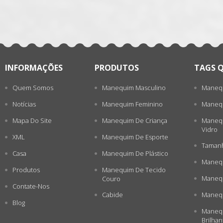
INFORMAÇÕES
PRODUTOS
TAGS 
Quem Somos
Manequim Masculino
Manequ
Notícias
Manequim Feminino
Manequ
Mapa Do Site
Manequim De Criança
Manequ
Vidro
XML
Manequim De Esporte
Tamanh
Casa
Manequim De Plástico
Manequ
Produtos
Manequim De Tecido
Manequ
Couro
Contate-Nos
Cabide
Manequ
Blog
Manequ
Brilhan