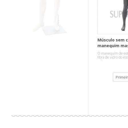
Músculo sem 
manequim mas
venda
O manequim de esti
fibra de vidro do e
e forte.
Primei