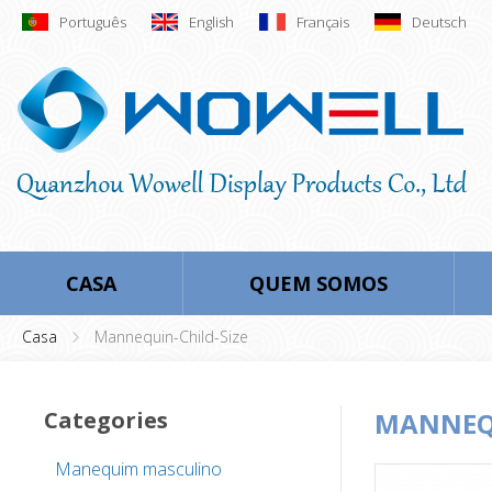
Português
English
Français
Deutsch
CASA
QUEM SOMOS
Casa
Mannequin-Child-Size
Categories
MANNEQU
Manequim masculino