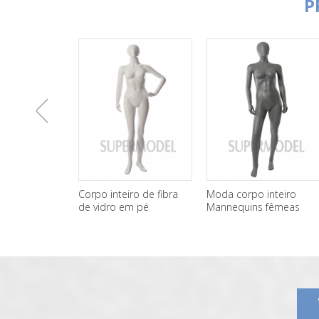
P
上
Corpo inteiro de fibra
Moda corpo inteiro
de vidro em pé
Mannequins fêmeas
manequins feminino
baratos para venda
一
atacado
张