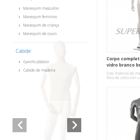
Manequim masculino
Manequim feminino
Manequim de criança
Manequim de couro
Cabide
Corpo completo
Gancho plástico
vidro branco b
Cabide de madeira
manequim mas
Este material de m
fibra de vidro com 
cabeças pose.abstra
exposição elegante.