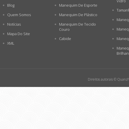
Vidro
Blog
Manequim De Esporte
Tamanh
Quem Somos
Manequim De Plástico
Manequ
Notícias
Manequim De Tecido
Manequ
Couro
Mapa Do Site
Cabide
Manequ
XML
Manequ
Brilhan
Direitos autorais © Quanzh