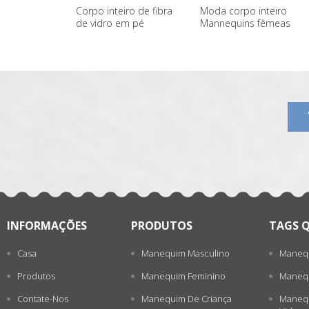
Corpo inteiro de fibra
Moda corpo inteiro
de vidro em pé
Mannequins fêmeas
manequins feminino
baratos para venda
一
atacado
张
INFORMAÇÕES
PRODUTOS
TAGS 
Casa
Manequim Masculino
Manequ
Produtos
Manequim Feminino
Manequ
Contate-Nos
Manequim De Criança
Manequ