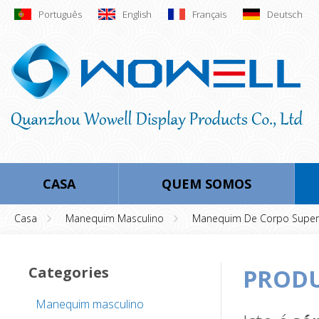
Português
English
Français
Deutsch
CASA
QUEM SOMOS
Casa
Manequim Masculino
Manequim De Corpo Super
Categories
PROD
Manequim masculino