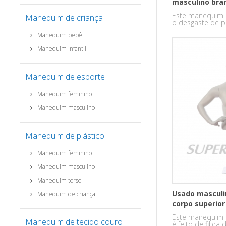
masculino bran
para Display
Este manequim es
Manequim de criança
o desgaste de 
parte.
Manequim bebê
Manequim infantil
Manequim de esporte
Manequim feminino
Manequim masculino
Manequim de plástico
Manequim feminino
Manequim masculino
Manequim torso
Usado mascul
Manequim de criança
corpo superior
Este manequim e
Manequim de tecido couro
é feito de fibra 