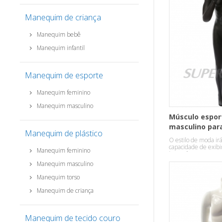
Manequim de criança
Manequim bebê
Manequim infantil
Manequim de esporte
Manequim feminino
Manequim masculino
Músculo espo
masculino par
Manequim de plástico
O estilo de moda irá
capacidade de exib
Manequim feminino
bom efeito.
Manequim masculino
Manequim torso
Manequim de criança
Manequim de tecido couro