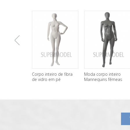
上
Corpo inteiro de fibra
Moda corpo inteiro
de vidro em pé
Mannequins fêmeas
manequins feminino
baratos para venda
一
atacado
张