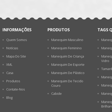
INFORMAÇÕES
PRODUTOS
TAGS 
Quem Somos
Manequim Masculino
Manequ
Notícias
Manequim Feminino
Manequ
Mapa Do Site
Manequim De Criança
Manequ
Vidro
XML
Manequim De Esporte
Tamanh
Casa
Manequim De Plástico
Manequ
Produtos
Manequim De Tecido
Manequ
Couro
Contate-Nos
Cabide
Manequ
Blog
Manequ
Brilhan