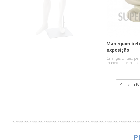
Manequim bebê
exposição
Crianças Unisex per
manequins em sua l
meninas e meninos 
Primeira P
P