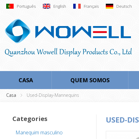
Português
English
Français
Deutsch
CASA
QUEM SOMOS
Casa
Used-Display-Mannequins
Categories
USED-DI
Manequim masculino